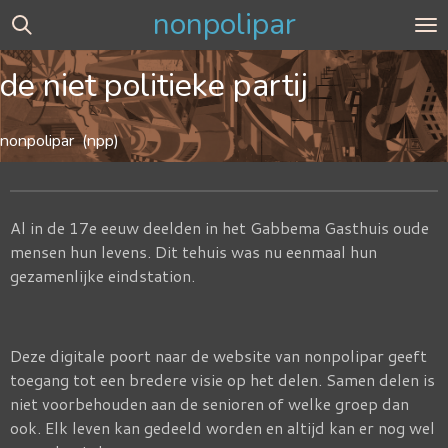
nonpolipar
Ga
direct
naar
de niet politieke partij
de
hoofdinhoud
nonpolipar (npp)
Al in de 17e eeuw deelden in het Gabbema Gasthuis oude
mensen hun levens. Dit tehuis was nu eenmaal hun
gezamenlijke eindstation.
Deze digitale poort naar de website van nonpolipar geeft
toegang tot een bredere visie op het delen. Samen delen is
niet voorbehouden aan de senioren of welke groep dan
ook. Elk leven kan gedeeld worden en altijd kan er nog wel