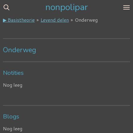
nonpolipar
Ga
direct
▶ Basistheorie
»
Levend delen
»
Onderweg
naar
de
hoofdinhoud
Onderweg
Notities
Nog leeg
Blogs
Nog leeg