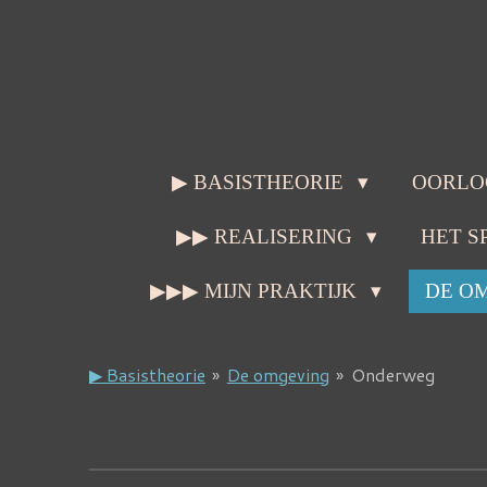
Ga
direct
naar
de
hoofdinhoud
▶ BASISTHEORIE
OORLO
▶▶ REALISERING
HET S
▶▶▶ MIJN PRAKTIJK
DE O
▶ Basistheorie
»
De omgeving
»
Onderweg