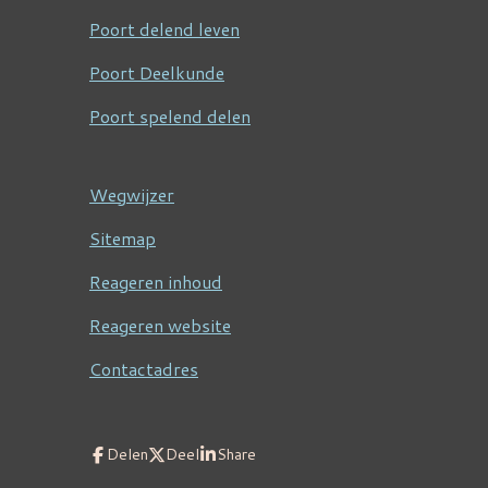
Poort delend leven
Poort Deelkunde
Poort spelend delen
Wegwijzer
Sitemap
Reageren inhoud
Reageren website
Contactadres
Delen
Deel
Share