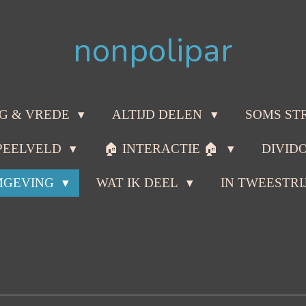
nonpolipar
G & VREDE
ALTIJD DELEN
SOMS ST
PEELVELD
🏠 INTERACTIE 🏠
DIVID
MGEVING
WAT IK DEEL
IN TWEESTRI