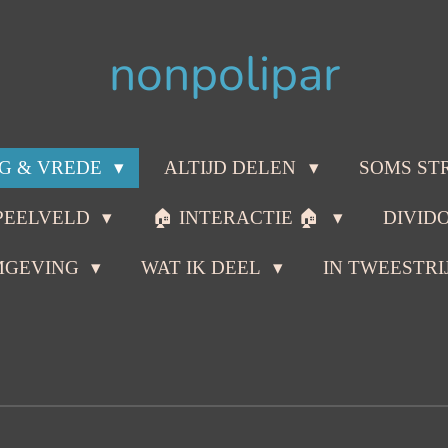
nonpolipar
G & VREDE
ALTIJD DELEN
SOMS ST
PEELVELD
🏠 INTERACTIE 🏠
DIVID
MGEVING
WAT IK DEEL
IN TWEESTRI
n