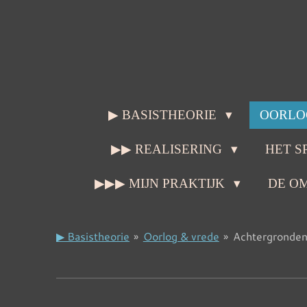
Ga
direct
naar
de
hoofdinhoud
▶ BASISTHEORIE
OORLO
▶▶ REALISERING
HET S
▶▶▶ MIJN PRAKTIJK
DE O
▶ Basistheorie
»
Oorlog & vrede
»
Achtergronde