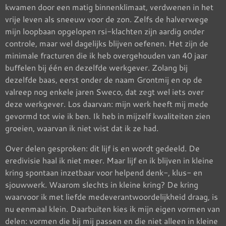
kwamen door een matig binnenklimaat, verdwenen in het
vrije leven als sneeuw voor de zon. Zelfs de halverwege
mijn loopbaan opgelopen rsi-klachten zijn aardig onder
controle, maar wel dagelijks blijven oefenen. Het zijn de
minimale fracturen die ik heb overgehouden van 40 jaar
buffelen bij één en dezelfde werkgever. Zolang bij
dezelfde baas, eerst onder de naam Grontmij en op de
valreep nog enkele jaren Sweco, dat zegt wel iets over
deze werkgever. Los daarvan: mijn werk heeft mij mede
gevormd tot wie ik ben. Ik heb in mijzelf kwaliteiten zien
groeien, waarvan ik niet wist dat ik ze had.
Over delen gesproken: dit lijf is en wordt gedeeld. De
eredivisie haal ik niet meer. Maar lijf en ik blijven in kleine
kring spontaan inzetbaar voor helpend denk-, klus- en
sjouwwerk. Waarom slechts in kleine kring? De kring
waarvoor ik met liefde medeverantwoordelijkheid draag, is
nu eenmaal klein. Daarbuiten kies ik mijn eigen vormen van
delen: vormen die bij mij passen en die niet alleen in kleine