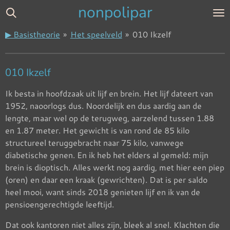
nonpolipar
Ga
direct
▶ Basistheorie
»
Het speelveld
»
010 Ikzelf
naar
de
hoofdinhoud
010 Ikzelf
Ik besta in hoofdzaak uit lijf en brein. Het lijf dateert van
1952, naoorlogs dus. Noordelijk en dus aardig aan de
lengte, maar wel op de terugweg, aarzelend tussen 1.88
en 1.87 meter. Het gewicht is van rond de 85 kilo
structureel teruggebracht naar 75 kilo, vanwege
diabetische genen. En ik heb het elders al gemeld: mijn
brein is dioptisch. Alles werkt nog aardig, met hier een piep
(oren) en daar een kraak (gewrichten). Dat is per saldo
heel mooi, want sinds 2018 genieten lijf en ik van de
pensioengerechtigde leeftijd.
Dat ook kantoren niet alles zijn, bleek al snel. Klachten die