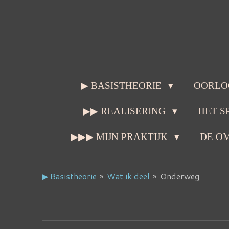
Ga
direct
naar
de
hoofdinhoud
▶ BASISTHEORIE
OORLO
▶▶ REALISERING
HET S
▶▶▶ MIJN PRAKTIJK
DE O
▶ Basistheorie
»
Wat ik deel
»
Onderweg