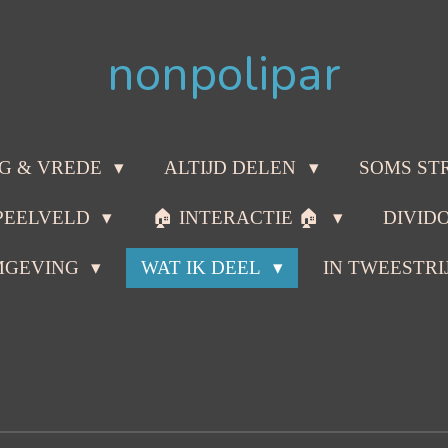
nonpolipar
G & VREDE
ALTIJD DELEN
SOMS ST
PEELVELD
🏠 INTERACTIE 🏠
DIVID
MGEVING
WAT IK DEEL
IN TWEESTRI