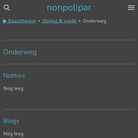
nonpolipar
Ga
direct
▶ Basistheorie
»
Oorlog & vrede
»
Onderweg
naar
de
hoofdinhoud
Onderweg
Notities
Nog leeg
Blogs
Nog leeg