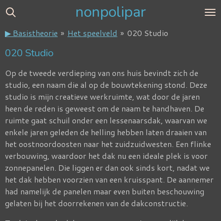
nonpolipar
Ga
direct
▶ Basistheorie
»
Het speelveld
»
020 Studio
naar
de
020 Studio
hoofdinhoud
Op de tweede verdieping van ons huis bevindt zich de
studio, een naam die al op de bouwtekening stond. Deze
studio is mijn creatieve werkruimte, wat door de jaren
heen de reden is geweest om de naam te handhaven. De
ruimte gaat schuil onder een lessenaarsdak, waarvan we
enkele jaren geleden de helling hebben laten draaien van
het oostnoordoosten naar het zuidzuidwesten. Een flinke
verbouwing, waardoor het dak nu een ideale plek is voor
zonnepanelen. Die liggen er dan ook sinds kort, nadat we
het dak hebben voorzien van een kruisspant. De aannemer
had namelijk de panelen maar even buiten beschouwing
gelaten bij het doorrekenen van de dakconstructie.