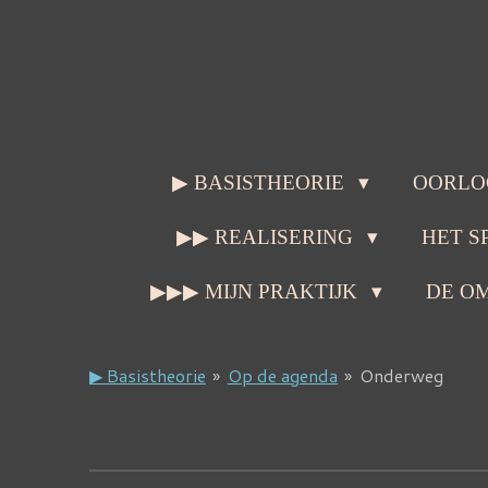
Ga
direct
naar
de
hoofdinhoud
▶ BASISTHEORIE
OORLO
▶▶ REALISERING
HET S
▶▶▶ MIJN PRAKTIJK
DE O
▶ Basistheorie
»
Op de agenda
»
Onderweg