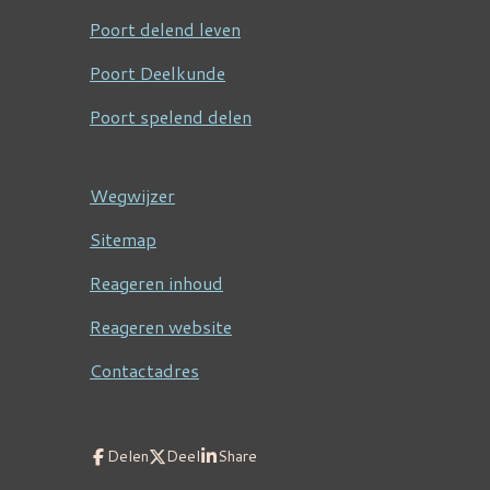
Poort delend leven
Poort Deelkunde
Poort spelend delen
Wegwijzer
Sitemap
Reageren inhoud
Reageren website
Contactadres
Delen
Deel
Share