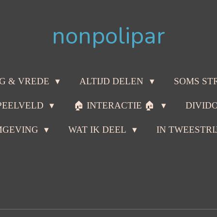
nonpolipar
G & VREDE
ALTIJD DELEN
SOMS ST
PEELVELD
🏠 INTERACTIE 🏠
DIVID
MGEVING
WAT IK DEEL
IN TWEESTRI